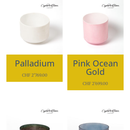
Palladium
Pink Ocean
Gold
CHF
2'769.00
CHF
2'699.00