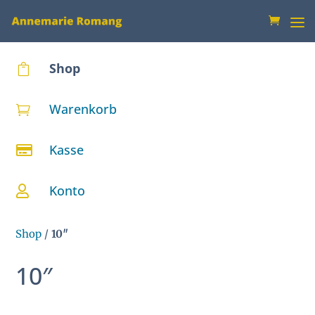
Shop

Warenkorb

Kasse

Konto

Shop
/
10″
10″